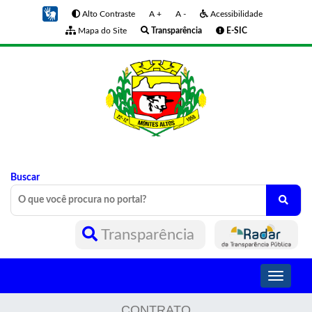
Alto Contraste
A +
A -
Acessibilidade
Mapa do Site
Transparência
E-SIC
Buscar
Transparência
Toggle
navigati
CONTRATO