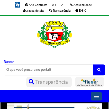
Alto Contraste
A +
A -
Acessibilidade
Mapa do Site
Transparência
E-SIC
Buscar
Transparência
Toggle
navigati